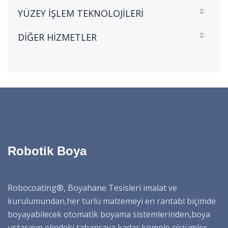
YÜZEY İŞLEM TEKNOLOJİLERİ
DİĞER HİZMETLER
Robotik Boya
Robocoating®, Boyahane Tesisleri imalat ve
kurulumundan,her türlü malzemeyi en rantabl biçimde
boyayabilecek otomatik boyama sistemlerinden,boya
ustasının elindeki tabancaya kadar komple çözümler