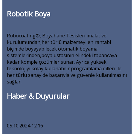
Robotik Boya
Robocoating®, Boyahane Tesisleri imalat ve
kurulumundan,her türlü malzemeyi en rantabl
biçimde boyayabilecek otomatik boyama
sistemlerinden,boya ustasının elindeki tabancaya
kadar komple çözümler sunar. Ayrıca yüksek
teknolojiyi kolay kullanabilir programlama dilleri ile
her türlü sanayide başarıyla ve güvenle kullanılmasını
sağlar.
Haber & Duyurular
05.10.2024 12:16