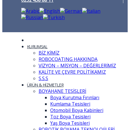
0232 458 88 11
KURUMSAL
BİZ KİMİZ
ROBOCOATING HAKKINDA
VİZYON – MİSYON – DEĞERLERİMİZ
KALİTE VE ÇEVRE POLİTİKAMIZ
S.S.S
ÜRÜN & HİZMETLER
BOYAHANE TESİSLERİ
Boya Kurutma Fırınları
Kumlama Tesisleri
Otomobil Boya Kabinleri
Toz Boya Tesisleri
Yaş Boya Tesisleri
ROBOTİK BOYAMA TEKNOLOJİLERİ