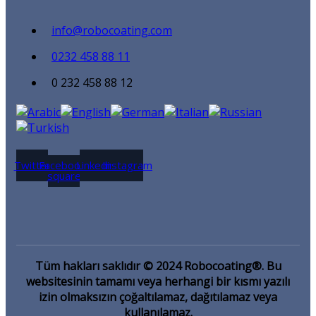
info@robocoating.com
0232 458 88 11
0 232 458 88 12
Twitter
Facebook-
Linkedin
Instagram
square
Tüm hakları saklıdır © 2024 Robocoating®. Bu
websitesinin tamamı veya herhangi bir kısmı yazılı
izin olmaksızın çoğaltılamaz, dağıtılamaz veya
kullanılamaz.